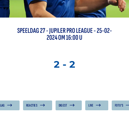
SPEELDAG
27
-
JUPILER PRO LEAGUE
- 25-02-
2024 OM 16:00 U
2
-
2
SLAG
REACTIES
DIGEST
LIVE
FOTO'S