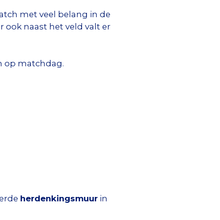
tch met veel belang in de
 ook naast het veld valt er
ten op matchdag.
eerde
herdenkingsmuur
in