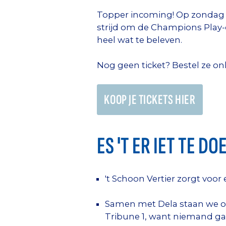
Topper incoming! Op zondag 
strijd om de Champions Play-of
heel wat te beleven.
Nog geen ticket? Bestel ze on
KOOP JE TICKETS HIER
ES 'T ER IET TE D
'
t Schoon Vertier
zorgt voor
Samen met Dela staan we om
Tribune 1, want niemand gaa