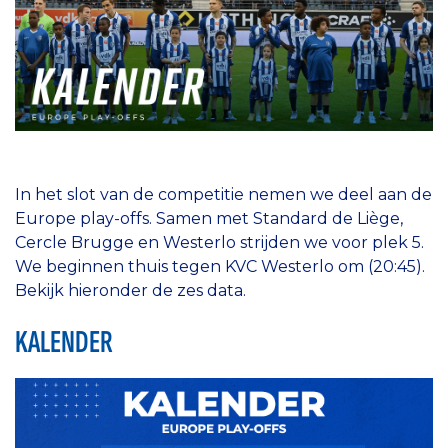
In het slot van de competitie nemen we deel aan de
Europe play-offs. Samen met Standard de Liège,
Cercle Brugge en Westerlo strijden we voor plek 5.
We beginnen thuis
tegen KVC Westerlo om (20:45).
Bekijk hieronder de zes data.
KALENDER