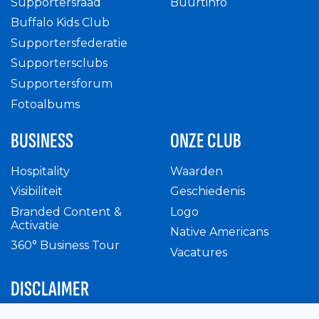
Supportersraad
Buurtinfo
Buffalo Kids Club
Supportersfederatie
Supportersclubs
Supportersforum
Fotoalbums
BUSINESS
ONZE CLUB
Hospitality
Waarden
Visibiliteit
Geschiedenis
Branded Content &
Logo
Activatie
Native Americans
360° Business Tour
Vacatures
DISCLAIMER