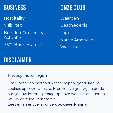
BUSINESS
ONZE CLUB
Hospitality
Waarden
Visibiliteit
Geschiedenis
Branded Content &
Logo
Activatie
Native Americans
360° Business Tour
Vacatures
DISCLAIMER
Intern reglement
Privacy instellingen
Privacy Policy
Om u beter en persoonlijker te helpen, gebruiken wij
Cashless
cookies op onze website. Hiermee volgen wij en derde
verkoopsvoorwaarden
partijen uw internetgedrag op onze website en kunnen
Cookie Policy
we uw ervaring verbeteren.
Lees er meer over in onze
cookieverklaring
.