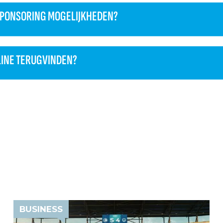
 SPONSORING MOGELIJKHEDEN?
NLINE TERUGVINDEN?
BUSINESS