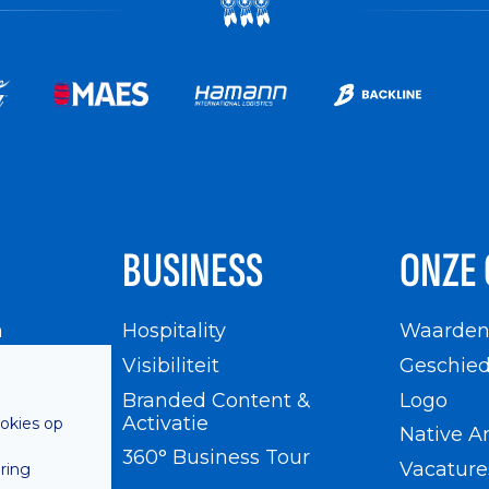
BUSINESS
ONZE 
n
Hospitality
Waarde
en
Visibiliteit
Geschied
Branded Content &
Logo
Activatie
ookies op
Native A
360° Business Tour
Vacature
ring