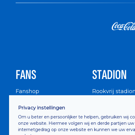
FANS
STADION
Fanshop
Rookvrij stadio
WIGWAM
Stadionbezoek
Privacy instellingen
Supportersraad
Buurtinfo
Om u beter en persoonlijker te helpen, gebruiken wij c
Buffalo Kids Club
onze website. Hiermee volgen wij en derde partijen uw
Supportersfederatie
internetgedrag op onze website en kunnen we uw erva