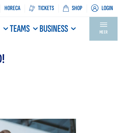
HORECA
TICKETS
SHOP
LOGIN
N
TEAMS
BUSINESS
MEER
D!