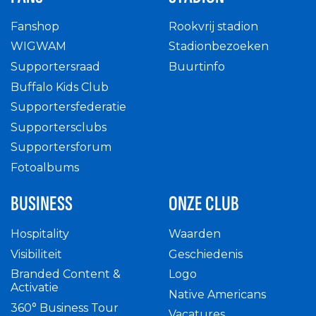
Fanshop
Rookvrij stadion
WIGWAM
Stadionbezoeken
Supportersraad
Buurtinfo
Buffalo Kids Club
Supportersfederatie
Supportersclubs
Supportersforum
Fotoalbums
BUSINESS
ONZE CLUB
Hospitality
Waarden
Visibiliteit
Geschiedenis
Branded Content &
Logo
Activatie
Native Americans
360° Business Tour
Vacatures