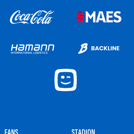
FANS
STADION