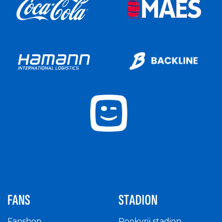
FANS
STADION
Fanshop
Rookvrij stadion