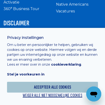
Activatie
Native Americans
360° Business Tour
Vacatures
DISCLAIMER
Intern reglement
Privacy instellingen
Privacy Policy
Om u beter en persoonlijker te helpen, gebruiken wij
Cashless
cookies op onze website. Hiermee volgen wij en derde
verkoopsvoorwaarden
partijen uw internetgedrag op onze website en kunnen
Cookie Policy
we uw ervaring verbeteren.
Lees er meer over in onze
cookieverklaring
.
Stel je voorkeuren in
Hosted by
Combell
ACCEPTEER ALLE COOKIES
WEIGER ALLE NIET NOODZAKELIJKE COOKIES
Powered online by