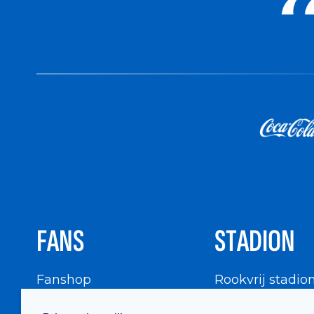
FANS
STADION
Fanshop
Rookvrij stadio
WIGWAM
Stadionbezoek