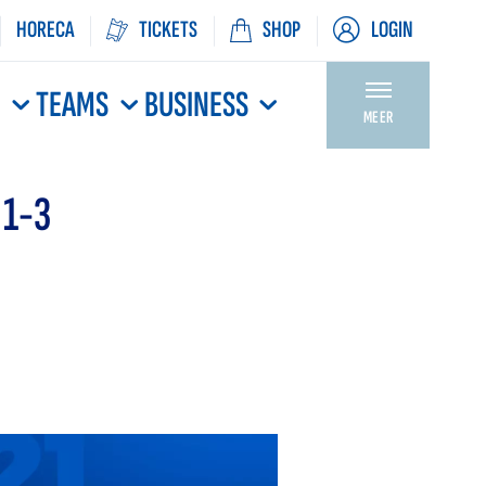
HORECA
TICKETS
SHOP
LOGIN
N
TEAMS
BUSINESS
MEER
 1-3