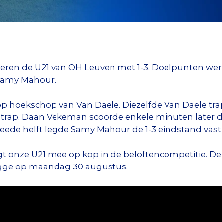
steren de U21 van OH Leuven met 1-3. Doelpunten w
 Samy Mahour.
p hoekschop van Van Daele. Diezelfde Van Daele trapt
 trap. Daan Vekeman scoorde enkele minuten later d
weede helft legde Samy Mahour de 1-3 eindstand vast
 onze U21 mee op kop in de beloftencompetitie. De 
ugge op maandag 30 augustus.