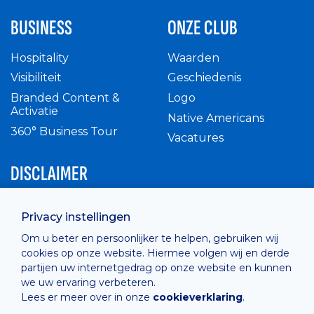
BUSINESS
ONZE CLUB
Hospitality
Waarden
Visibiliteit
Geschiedenis
Branded Content &
Logo
Activatie
Native Americans
360° Business Tour
Vacatures
DISCLAIMER
Intern reglement
Privacy instellingen
Privacy Policy
Om u beter en persoonlijker te helpen, gebruiken wij
Cashless
cookies op onze website. Hiermee volgen wij en derde
verkoopsvoorwaarden
partijen uw internetgedrag op onze website en kunnen
Cookie Policy
we uw ervaring verbeteren.
Lees er meer over in onze
cookieverklaring
.