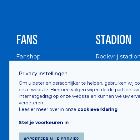
FANS
STADION
Fanshop
Rookvrij stadio
WIGWAM
Stadionbezoek
Privacy instellingen
Supportersraad
Buurtinfo
Om u beter en persoonlijker te helpen, gebruiken wij c
Buffalo Kids Club
onze website. Hiermee volgen wij en derde partijen uw
Supportersfederatie
internetgedrag op onze website en kunnen we uw erva
verbeteren.
Supportersclubs
Lees er meer over in onze
cookieverklaring
.
Supportersforum
Stel je voorkeuren in
Fotoalbums
ACCEPTEER ALLE COOKIES