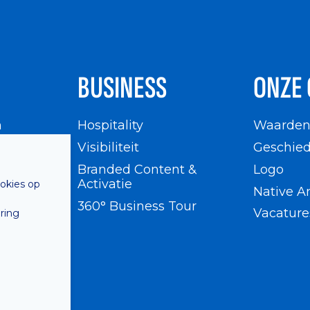
BUSINESS
ONZE 
n
Hospitality
Waarde
en
Visibiliteit
Geschied
Branded Content &
Logo
Activatie
ookies op
Native A
360° Business Tour
Vacature
ring