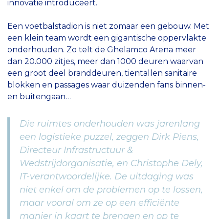
innovatie introduceert.
Een voetbalstadion is niet zomaar een gebouw. Met
een klein team wordt een gigantische oppervlakte
onderhouden. Zo telt de Ghelamco Arena meer
dan 20.000 zitjes, meer dan 1000 deuren waarvan
een groot deel branddeuren, tientallen sanitaire
blokken en passages waar duizenden fans binnen-
en buitengaan…
Die ruimtes onderhouden was jarenlang
een logistieke puzzel, zeggen Dirk Piens,
Directeur Infrastructuur &
Wedstrijdorganisatie, en Christophe Dely,
IT-verantwoordelijke. De uitdaging was
niet enkel om de problemen op te lossen,
maar vooral om ze op een efficiënte
manier in kaart te brengen en op te