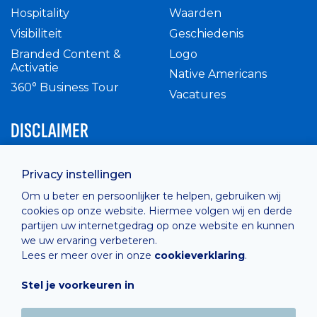
Hospitality
Waarden
Visibiliteit
Geschiedenis
Branded Content &
Logo
Activatie
Native Americans
360° Business Tour
Vacatures
DISCLAIMER
Intern reglement
Privacy instellingen
Privacy Policy
Om u beter en persoonlijker te helpen, gebruiken wij
Cashless
cookies op onze website. Hiermee volgen wij en derde
verkoopsvoorwaarden
partijen uw internetgedrag op onze website en kunnen
Cookie Policy
we uw ervaring verbeteren.
Lees er meer over in onze
cookieverklaring
.
Stel je voorkeuren in
Hosted by
Combell