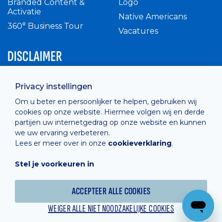
Branded Content &
Logo
Activatie
Native Americans
360° Business Tour
Vacatures
DISCLAIMER
Intern reglement
Privacy instellingen
Privacy Policy
Om u beter en persoonlijker te helpen, gebruiken wij
Cashless
cookies op onze website. Hiermee volgen wij en derde
verkoopsvoorwaarden
partijen uw internetgedrag op onze website en kunnen
Cookie Policy
we uw ervaring verbeteren.
Lees er meer over in onze
cookieverklaring
.
Stel je voorkeuren in
Hosted by
Combell
ACCEPTEER ALLE COOKIES
WEIGER ALLE NIET NOODZAKELIJKE COOKIES
Powered online by