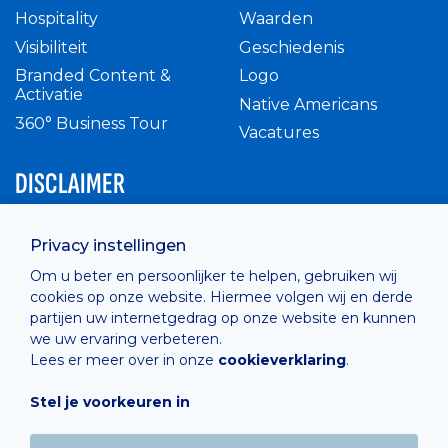
Hospitality
Waarden
Visibiliteit
Geschiedenis
Branded Content &
Logo
Activatie
Native Americans
360° Business Tour
Vacatures
DISCLAIMER
Intern reglement
Privacy instellingen
Privacy Policy
Om u beter en persoonlijker te helpen, gebruiken wij
Cashless
cookies op onze website. Hiermee volgen wij en derde
verkoopsvoorwaarden
partijen uw internetgedrag op onze website en kunnen
Cookie Policy
we uw ervaring verbeteren.
Lees er meer over in onze
cookieverklaring
.
Stel je voorkeuren in
Hosted by
Combell