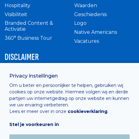
Hospitality
Waarden
Visibiliteit
Geschiedenis
Branded Content &
Logo
Activatie
Native Americans
360° Business Tour
Vacatures
DISCLAIMER
Intern reglement
Privacy instellingen
Privacy Policy
Om u beter en persoonlijker te helpen, gebruiken wij
Cashless
cookies op onze website. Hiermee volgen wij en derde
verkoopsvoorwaarden
partijen uw internetgedrag op onze website en kunnen
Cookie Policy
we uw ervaring verbeteren.
Lees er meer over in onze
cookieverklaring
.
Stel je voorkeuren in
Hosted by
Combell