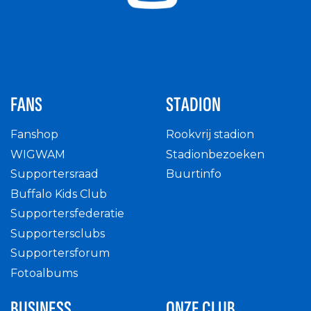
FANS
STADION
Fanshop
Rookvrij stadion
WIGWAM
Stadionbezoeken
Supportersraad
Buurtinfo
Buffalo Kids Club
Supportersfederatie
Supportersclubs
Supportersforum
Fotoalbums
BUSINESS
ONZE CLUB