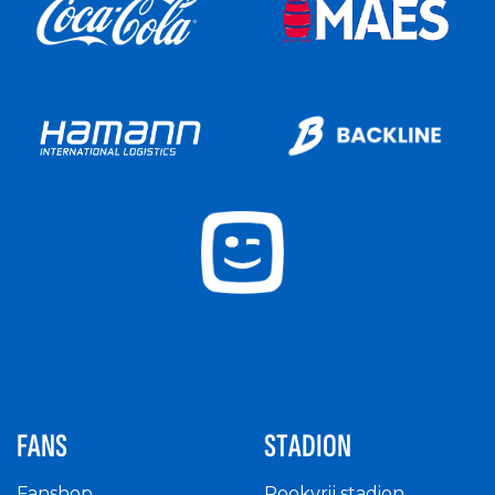
FANS
STADION
Fanshop
Rookvrij stadion