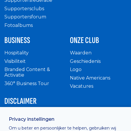
Supportersfederatie
Supportersclubs
Supportersforum
Fotoalbums
BUSINESS
ONZE CLUB
Hospitality
Waarden
Visibiliteit
Geschiedenis
Branded Content &
Logo
Activatie
Native Americans
360° Business Tour
Vacatures
DISCLAIMER
Intern reglement
Privacy instellingen
Privacy Policy
Om u beter en persoonlijker te helpen, gebruiken wij
Cashless