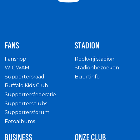
FANS
STADION
Fanshop
Rookvrij stadion
WIGWAM
Stadionbezoeken
Supportersraad
Buurtinfo
Buffalo Kids Club
Supportersfederatie
Supportersclubs
Supportersforum
Fotoalbums
BUSINESS
ONZE CLUB