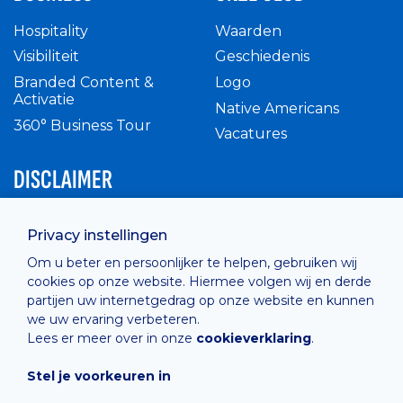
Hospitality
Waarden
Visibiliteit
Geschiedenis
Branded Content &
Logo
Activatie
Native Americans
360° Business Tour
Vacatures
DISCLAIMER
Intern reglement
Privacy instellingen
Privacy Policy
Om u beter en persoonlijker te helpen, gebruiken wij
Cashless
cookies op onze website. Hiermee volgen wij en derde
verkoopsvoorwaarden
partijen uw internetgedrag op onze website en kunnen
Cookie Policy
we uw ervaring verbeteren.
Lees er meer over in onze
cookieverklaring
.
Stel je voorkeuren in