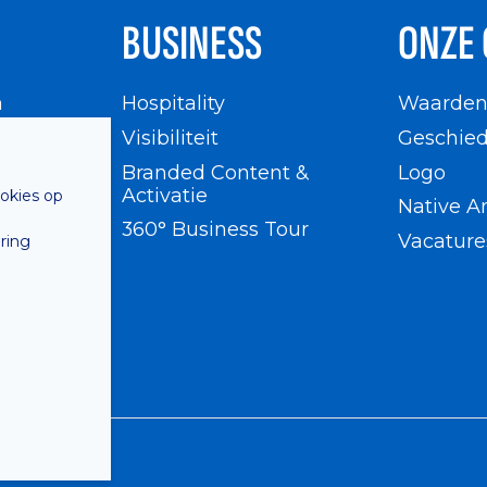
BUSINESS
ONZE 
n
Hospitality
Waarde
en
Visibiliteit
Geschied
Branded Content &
Logo
Activatie
ookies op
Native A
360° Business Tour
Vacature
ring