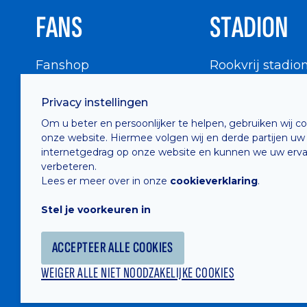
FANS
STADION
Fanshop
Rookvrij stadio
WIGWAM
Stadionbezoek
Privacy instellingen
Supportersraad
Buurtinfo
Om u beter en persoonlijker te helpen, gebruiken wij c
Buffalo Kids Club
onze website. Hiermee volgen wij en derde partijen uw
Supportersfederatie
internetgedrag op onze website en kunnen we uw erva
verbeteren.
Supportersclubs
Lees er meer over in onze
cookieverklaring
.
Supportersforum
Stel je voorkeuren in
Fotoalbums
ACCEPTEER ALLE COOKIES
WEIGER ALLE NIET NOODZAKELIJKE COOKIES
Hosted by
Combell