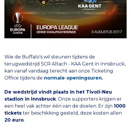
Wie de Buffalo's wil steunen tijdens de
terugwedstrijd SCR Altach - KAA Gent in Innsbruck,
kan vanaf vandaag terecht aan onze Ticketing
Office tijdens de
normale openingsuren
.
De wedstrijd vindt plaats in het Tivoli-Neu
stadion in Innsbruck
. Onze supporters krijgen er
een heel vak achter één van de doelen. Er zijn
1000
tickets
ter beschikking gesteld, deze kosten allen
20 euro
.