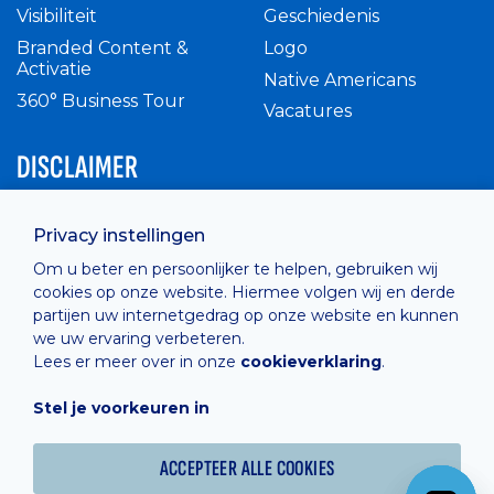
Visibiliteit
Geschiedenis
Branded Content &
Logo
Activatie
Native Americans
360° Business Tour
Vacatures
DISCLAIMER
Intern reglement
Privacy instellingen
Privacy Policy
Om u beter en persoonlijker te helpen, gebruiken wij
Cashless
cookies op onze website. Hiermee volgen wij en derde
verkoopsvoorwaarden
partijen uw internetgedrag op onze website en kunnen
Cookie Policy
we uw ervaring verbeteren.
Lees er meer over in onze
cookieverklaring
.
Stel je voorkeuren in
Hosted by
Combell
ACCEPTEER ALLE COOKIES