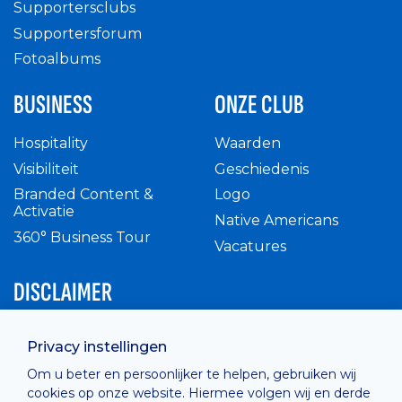
Supportersclubs
Supportersforum
Fotoalbums
BUSINESS
ONZE CLUB
Hospitality
Waarden
Visibiliteit
Geschiedenis
Branded Content &
Logo
Activatie
Native Americans
360° Business Tour
Vacatures
DISCLAIMER
Intern reglement
Privacy instellingen
Privacy Policy
Om u beter en persoonlijker te helpen, gebruiken wij
Cashless
cookies op onze website. Hiermee volgen wij en derde
verkoopsvoorwaarden