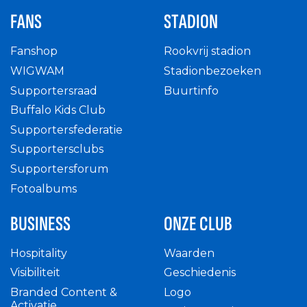
FANS
STADION
Fanshop
Rookvrij stadion
WIGWAM
Stadionbezoeken
Supportersraad
Buurtinfo
Buffalo Kids Club
Supportersfederatie
Supportersclubs
Supportersforum
Fotoalbums
BUSINESS
ONZE CLUB
Hospitality
Waarden
Visibiliteit
Geschiedenis
Branded Content &
Logo
Activatie