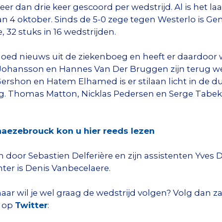
r dan drie keer gescoord per wedstrijd. Al is het l
van 4 oktober. Sinds de 5-0 zege tegen Westerlo is G
, 32 stuks in 16 wedstrijden.
ed nieuws uit de ziekenboeg en heeft er daardoor 
Johansson en Hannes Van Der Bruggen zijn terug wedst
shon en Hatem Elhamed is er stilaan licht in de du
oeg. Thomas Matton, Nicklas Pedersen en Serge Tabe
haezebrouck kon u hier reeds lezen
 door Sebastien Delferière en zijn assistenten Yves D
ter is Denis Vanbecelaere.
k maar wil je wel graag de wedstrijd volgen? Volg dan 
f op
Twitter
: