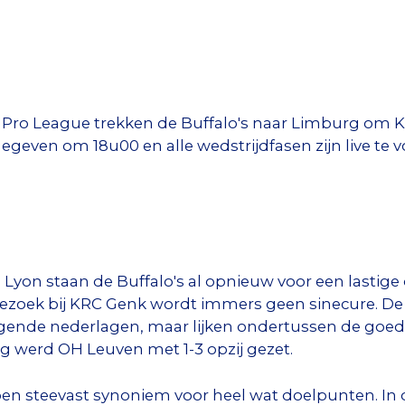
 Pro League trekken de Buffalo's naar Limburg om K
geven om 18u00 en alle wedstrijdfasen zijn live te vo
 Lyon staan de Buffalo's al opnieuw voor een lastige
bezoek bij KRC Genk wordt immers geen sinecure. D
olgende nederlagen, maar lijken ondertussen de go
g werd OH Leuven met 1-3 opzij gezet.
izoen steevast synoniem voor heel wat doelpunten. I