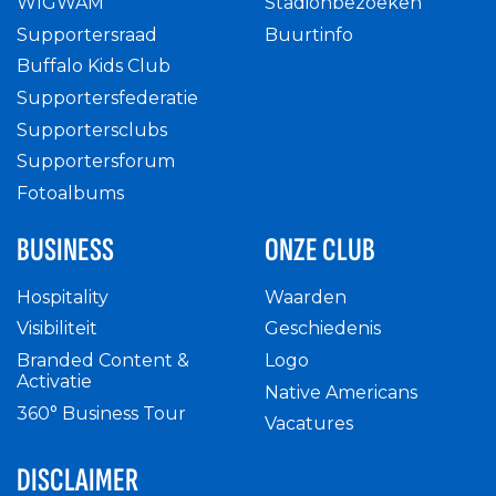
WIGWAM
Stadionbezoeken
Supportersraad
Buurtinfo
Buffalo Kids Club
Supportersfederatie
Supportersclubs
Supportersforum
Fotoalbums
BUSINESS
ONZE CLUB
Hospitality
Waarden
Visibiliteit
Geschiedenis
Branded Content &
Logo
Activatie
Native Americans
360° Business Tour
Vacatures
DISCLAIMER