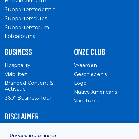
Buffalo Kids Club
Supportersfederatie
Supportersclubs
Supportersforum
Fotoalbums
BUSINESS
ONZE CLUB
Hospitality
Waarden
Visibiliteit
Geschiedenis
Branded Content &
Logo
Activatie
Native Americans
360° Business Tour
Vacatures
DISCLAIMER
Intern reglement
Privacy instellingen
Privacy Policy