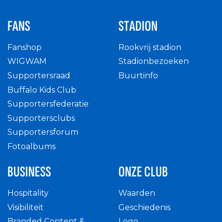
FANS
STADION
Fanshop
Rookvrij stadion
WIGWAM
Stadionbezoeken
Supportersraad
Buurtinfo
Buffalo Kids Club
Supportersfederatie
Supportersclubs
Supportersforum
Fotoalbums
BUSINESS
ONZE CLUB
Hospitality
Waarden
Visibiliteit
Geschiedenis
Branded Content &
Logo