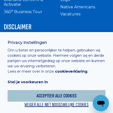
Activatie
Native Americans
360° Business Tour
Vacatures
DISCLAIMER
Intern reglement
Privacy instellingen
Privacy Policy
Om u beter en persoonlijker te helpen, gebruiken wij
Cashless
cookies op onze website. Hiermee volgen wij en derde
verkoopsvoorwaarden
partijen uw internetgedrag op onze website en kunnen
Cookie Policy
we uw ervaring verbeteren.
Lees er meer over in onze
cookieverklaring
.
Stel je voorkeuren in
Hosted by
Combell
ACCEPTEER ALLE COOKIES
WEIGER ALLE NIET NOODZAKELIJKE COOKIES
Powered online by