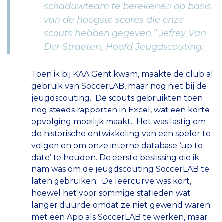
schaduwteam te berekenen op basis
van de hoogste scores die onze
scouts hebben gegeven.” Jefrey Van
Der Straeten, Hoofd Jeugdscouting:
Toen ik bij KAA Gent kwam, maakte de club al
gebruik van SoccerLAB, maar nog niet bij de
jeugdscouting. De scouts gebruikten toen
nog steeds rapporten in Excel, wat een korte
opvolging moeilijk maakt. Het was lastig om
de historische ontwikkeling van een speler te
volgen en om onze interne database ‘up to
date’ te houden. De eerste beslissing die ik
nam was om de jeugdscouting SoccerLAB te
laten gebruiken. De leercurve was kort,
hoewel het voor sommige stafleden wat
langer duurde omdat ze niet gewend waren
met een App als SoccerLAB te werken, maar