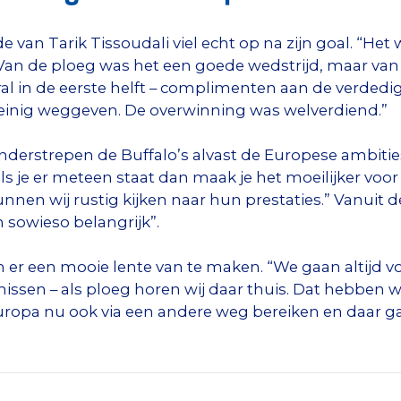
de van Tarik Tissoudali viel echt op na zijn goal. “Het 
Van de ploeg was het een goede wedstrijd, maar van 
ral in de eerste helft – complimenten aan de verded
einig weggeven. De overwinning was welverdiend.”
derstrepen de Buffalo’s alvast de Europese ambities
n als je er meteen staat dan maak je het moeilijker v
en wij rustig kijken naar hun prestaties.” Vanuit d
 sowieso belangrijk”.
 er een mooie lente van te maken. “We gaan altijd voor
 missen – als ploeg horen wij daar thuis. Dat hebben
ropa nu ook via een andere weg bereiken en daar gaa