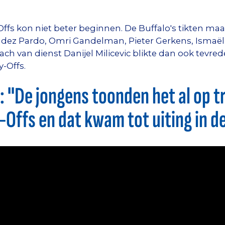
ffs kon niet beter beginnen. De Buffalo's tikten maar 
dez Pardo, Omri Gandelman, Pieter Gerkens, Ismaël
ch van dienst Danijel Milicevic blikte dan ook tevre
-Offs.
 "De jongens toonden het al op tr
-Offs en dat kwam tot uiting in d