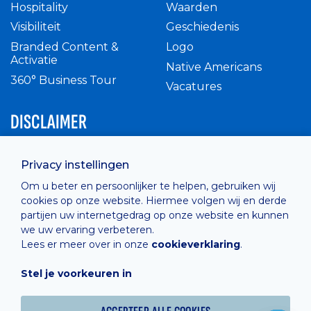
Hospitality
Waarden
Visibiliteit
Geschiedenis
Branded Content &
Logo
Activatie
Native Americans
360° Business Tour
Vacatures
DISCLAIMER
Intern reglement
Privacy instellingen
Privacy Policy
Om u beter en persoonlijker te helpen, gebruiken wij
Cashless
cookies op onze website. Hiermee volgen wij en derde
verkoopsvoorwaarden
partijen uw internetgedrag op onze website en kunnen
Cookie Policy
we uw ervaring verbeteren.
Lees er meer over in onze
cookieverklaring
.
Stel je voorkeuren in
Hosted by
Combell