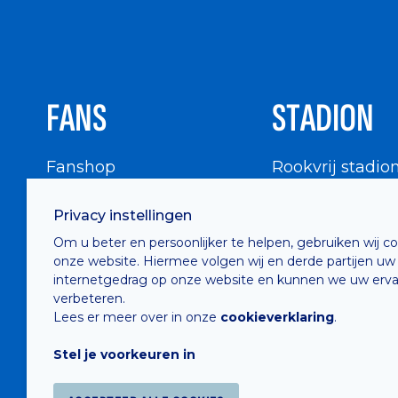
FANS
STADION
Fanshop
Rookvrij stadio
WIGWAM
Stadionbezoek
Privacy instellingen
Supportersraad
Buurtinfo
Om u beter en persoonlijker te helpen, gebruiken wij c
Buffalo Kids Club
onze website. Hiermee volgen wij en derde partijen uw
Supportersfederatie
internetgedrag op onze website en kunnen we uw erva
verbeteren.
Supportersclubs
Lees er meer over in onze
cookieverklaring
.
Supportersforum
Stel je voorkeuren in
Fotoalbums