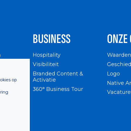
BUSINESS
ONZE 
n
Hospitality
Waarde
en
Visibiliteit
Geschied
Branded Content &
Logo
Activatie
ookies op
Native A
360° Business Tour
Vacature
ring