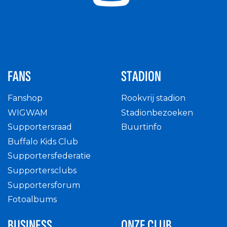
FANS
STADION
Fanshop
Rookvrij stadion
WIGWAM
Stadionbezoeken
Supportersraad
Buurtinfo
Buffalo Kids Club
Supportersfederatie
Supportersclubs
Supportersforum
Fotoalbums
BUSINESS
ONZE CLUB