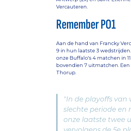
Vercauteren.
Remember PO1
Aan de hand van Francky Verc
9 in hun laatste 3 wedstrijde
onze Buffalo's 4 matchen in 1
bovendien 7 uitmatchen. Een
Thorup.
"In de playoffs van
slechte periode en
onze laatste twee
vervolgens de 5e pl