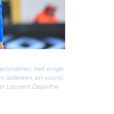
veranderen. Het enige
m iedereen, en vooral
ver Laurent Depoitre