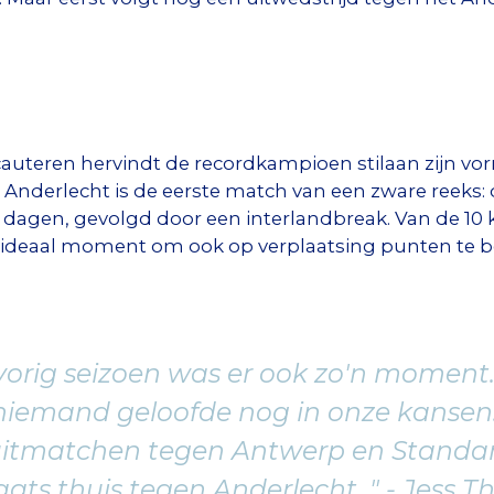
auteren hervindt de recordkampioen stilaan zijn vor
n. Anderlecht is de eerste match van een zware ree
1 dagen, gevolgd door een interlandbreak. Van de 10 
 ideaal moment om ook op verplaatsing punten te 
 vorig seizoen was er ook zo'n moment
 niemand geloofde nog in onze kanse
 uitmatchen tegen Antwerp en Standa
aats thuis tegen Anderlecht. " - Jess T