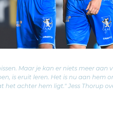
issen. Maar je kan er niets meer aan 
n, is eruit leren. Het is nu aan hem o
dat het achter hem ligt." Jess Thorup o
?