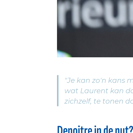
"Je kan zo'n kans m
wat Laurent kan doe
zichzelf, te tonen 
Depoitre in de put