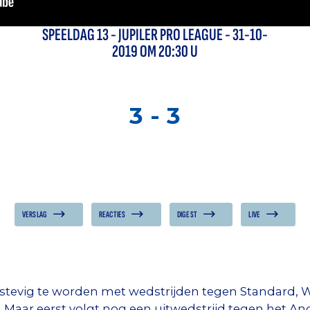
SPEELDAG
13
-
JUPILER PRO LEAGUE
- 31-10-
2019 OM 20:30 U
3
-
3
VERSLAG
REACTIES
DIGEST
LIVE
tevig te worden met wedstrijden tegen Standard, W
. Maar eerst volgt nog een uitwedstrijd tegen het An