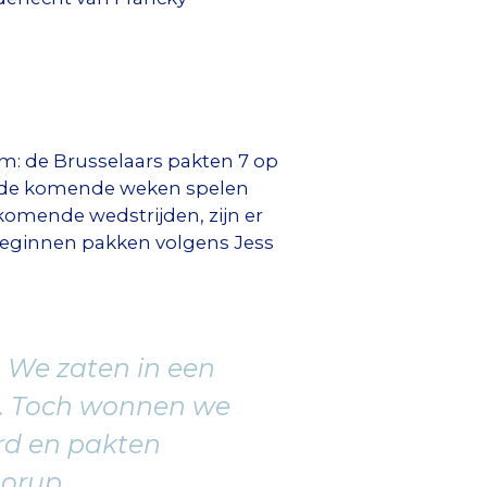
m: de Brusselaars pakten 7 op
ks: de komende weken spelen
komende wedstrijden, zijn er
beginnen pakken volgens Jess
. We zaten in een
n. Toch wonnen we
rd en pakten
horup