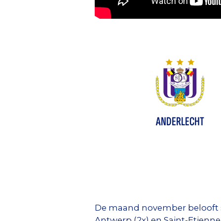
ANDERLECHT
De maand november belooft s
Antwerp (2x) en Saint-Etienne