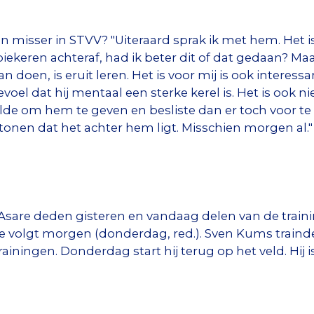
jn misser in STVV? "Uiteraard sprak ik met hem. Het 
ekeren achteraf, had ik beter dit of dat gedaan? Maa
n doen, is eruit leren. Het is voor mij is ook interess
evoel dat hij mentaal een sterke kerel is. Het is ook ni
jfelde om hem te geven en besliste dan er toch voor te
e tonen dat het achter hem ligt. Misschien morgen al."
are deden gisteren en vandaag delen van de trainin
atie volgt morgen (donderdag, red.). Sven Kums trai
ainingen. Donderdag start hij terug op het veld. Hij 