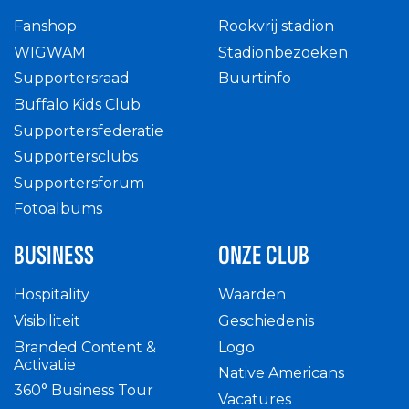
Fanshop
Rookvrij stadion
WIGWAM
Stadionbezoeken
Supportersraad
Buurtinfo
Buffalo Kids Club
Supportersfederatie
Supportersclubs
Supportersforum
Fotoalbums
BUSINESS
ONZE CLUB
Hospitality
Waarden
Visibiliteit
Geschiedenis
Branded Content &
Logo
Activatie
Native Americans
360° Business Tour
Vacatures