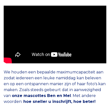
We houden een bepaalde maximumcapaciteit aan
zodat iedereen een leuke namiddag kan beleven
en op een ontspannen manier zijn of haar foto's kan
maken.
Zoals steeds gebeurt dat in aanwezigheid
van
onze mascottes Ben en Mel
. Met andere
woorden:
hoe sneller u inschrijft, hoe beter!