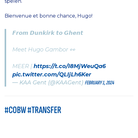
spelen.
Bienvenue et bonne chance, Hugo!
𝙁𝙧𝙤𝙢 𝘿𝙪𝙣𝙠𝙞𝙧𝙠 𝙩𝙤 𝙂𝙝𝙚𝙣𝙩
Meet Hugo Gambor 👀
MEER |
https://t.co/I8MjWeuQa6
pic.twitter.com/QLIjLh6Ker
— KAA Gent (@KAAGent)
FEBRUARY 1, 2024
#COBW #TRANSFER