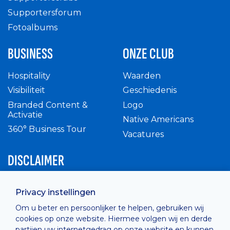
Supportersforum
Fotoalbums
BUSINESS
ONZE CLUB
Hospitality
Waarden
Visibiliteit
Geschiedenis
Branded Content &
Logo
Activatie
Native Americans
360° Business Tour
Vacatures
DISCLAIMER
Intern reglement
Privacy instellingen
Privacy Policy
Om u beter en persoonlijker te helpen, gebruiken wij
Cashless
cookies op onze website. Hiermee volgen wij en derde
verkoopsvoorwaarden
partijen uw internetgedrag op onze website en kunnen