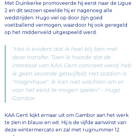
Met Duinkerke promoveerde hij eerst naar de Ligue
2 en dit seizoen speelde hij er nagenoeg alle
wedstrijden. Hugo viel op door zijn goed
voetballend vermogen, waardoor hij ook geregeld
op het middenveld uitgespeeld werd.
"Het is evident dat ik heel blij ben met
deze transfer. Toen ik hoorde dat de
interesse van KAA Gent concreet werd, heb
ik geen seconde getwijfeld. Het stadion is
"magnifique". Ik kan niet wachten om er
voor het eerst te mogen spelen" - Hugo
Gambor.
KAA Gent kijkt ernaar uit om Gambor aan het werk
te zien in blauw en wit. Hij is de vijfde aanwinst van
deze wintermercato en zal met rugnummer 12