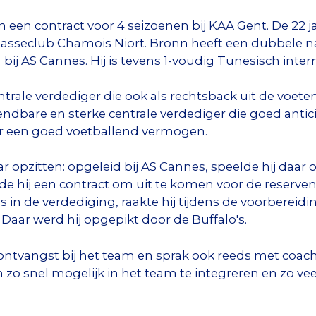
en contract voor 4 seizoenen bij KAA Gent. De 22 j
asseclub Chamois Niort. Bronn heeft een dubbele nat
bij AS Cannes. Hij is tevens 1-voudig Tunesisch inter
ntrale verdediger die ook als rechtsback uit de voet
ndbare en sterke centrale verdediger die goed antici
ver een goed voetballend vermogen.
ar opzitten: opgeleid bij AS Cannes, speelde hij daar
de hij een contract om uit te komen voor de reserve
s in de verdediging, raakte hij tijdens de voorbereid
. Daar werd hij opgepikt door de Buffalo's.
 ontvangst bij het team en sprak ook reeds met coac
ch zo snel mogelijk in het team te integreren en zo v