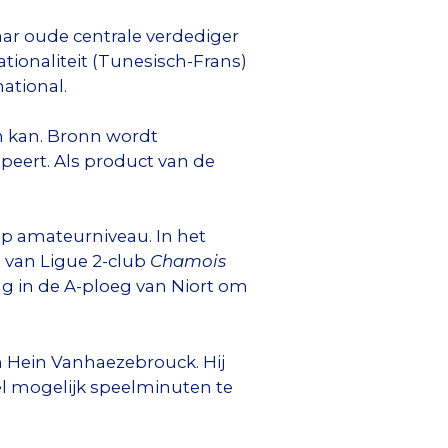
aar oude centrale verdediger
ionaliteit (Tunesisch-Frans)
national.
en kan. Bronn wordt
peert. Als product van de
 op amateurniveau. In het
n van Ligue 2-club
Chamois
ing in de A-ploeg van Niort om
h Hein Vanhaezebrouck. Hij
eel mogelijk speelminuten te