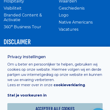
Hospitality
Waarden
Visibiliteit
Geschiedenis
Branded Content &
Logo
Activatie
Native Americans
360° Business Tour
Vacatures
DISCLAIMER
Intern reglement
Privacy instellingen
Privacy Policy
Om u beter en persoonlijker te helpen, gebruiken wij
Cashless
cookies op onze website. Hiermee volgen wij en derde
verkoopsvoorwaarden
partijen uw internetgedrag op onze website en kunnen
Cookie Policy
we uw ervaring verbeteren.
Lees er meer over in onze
cookieverklaring
.
Stel je voorkeuren in
Hosted by
Combell
ACCEPTEER ALLE COOKIES