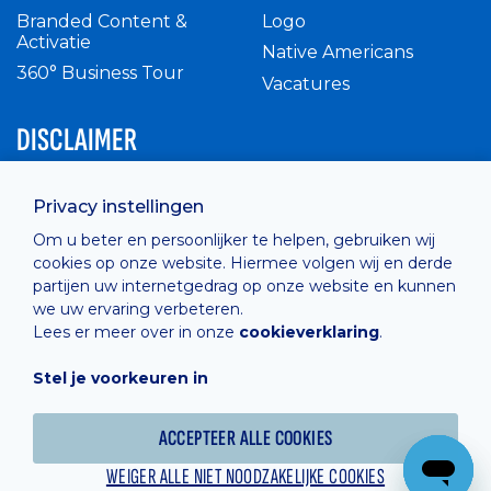
Branded Content &
Logo
Activatie
Native Americans
360° Business Tour
Vacatures
DISCLAIMER
Intern reglement
Privacy instellingen
Privacy Policy
Om u beter en persoonlijker te helpen, gebruiken wij
Cashless
cookies op onze website. Hiermee volgen wij en derde
verkoopsvoorwaarden
partijen uw internetgedrag op onze website en kunnen
Cookie Policy
we uw ervaring verbeteren.
Lees er meer over in onze
cookieverklaring
.
Stel je voorkeuren in
Hosted by
Combell
ACCEPTEER ALLE COOKIES
WEIGER ALLE NIET NOODZAKELIJKE COOKIES
Powered online by