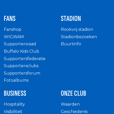
FANS
STADION
Fanshop
Rookvrij stadion
WIGWAM
Stadionbezoeken
Supportersraad
Buurtinfo
Buffalo Kids Club
Supportersfederatie
Supportersclubs
Supportersforum
Fotoalbums
BUSINESS
ONZE CLUB
Hospitality
Waarden
Visibiliteit
Geschiedenis