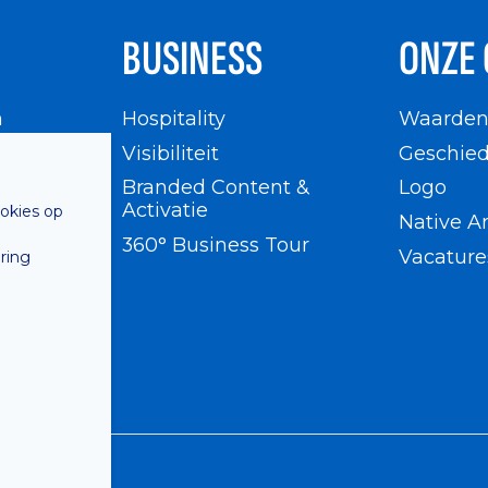
BUSINESS
ONZE 
n
Hospitality
Waarde
en
Visibiliteit
Geschied
Branded Content &
Logo
Activatie
ookies op
Native A
360° Business Tour
Vacature
ring