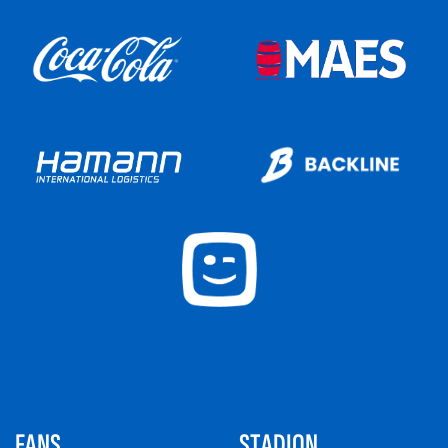
FANS
STADION