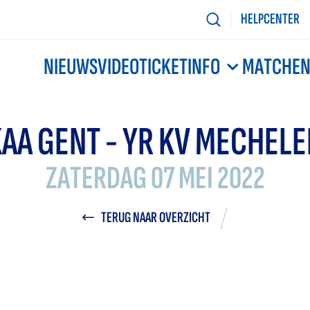
HELPCENTER
NIEUWS
VIDEO
TICKETINFO
MATCHE
AA GENT - YR KV MECHEL
ZATERDAG 07 MEI 2022
TERUG NAAR OVERZICHT