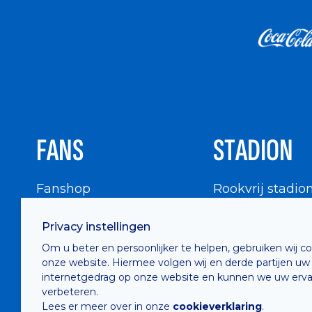
FANS
STADION
Fanshop
Rookvrij stadio
WIGWAM
Stadionbezoek
Privacy instellingen
Supportersraad
Buurtinfo
Om u beter en persoonlijker te helpen, gebruiken wij c
Buffalo Kids Club
onze website. Hiermee volgen wij en derde partijen uw
Supportersfederatie
internetgedrag op onze website en kunnen we uw erva
verbeteren.
Supportersclubs
Lees er meer over in onze
cookieverklaring
.