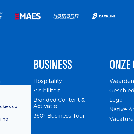
BUSINESS
ONZE 
n
Hospitality
Waarde
en
Visibiliteit
Geschied
Branded Content &
Logo
Activatie
ookies op
Native A
360° Business Tour
Vacature
ring