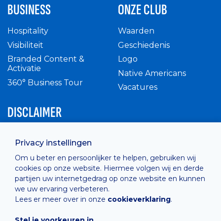
BUSINESS
ONZE CLUB
Hospitality
Waarden
Visibiliteit
Geschiedenis
Branded Content &
Logo
Activatie
Native Americans
360° Business Tour
Vacatures
DISCLAIMER
Intern reglement
Privacy instellingen
Privacy Policy
Om u beter en persoonlijker te helpen, gebruiken wij
Cashless
cookies op onze website. Hiermee volgen wij en derde
verkoopsvoorwaarden
partijen uw internetgedrag op onze website en kunnen
Cookie Policy
we uw ervaring verbeteren.
Lees er meer over in onze
cookieverklaring
.
Stel je voorkeuren in