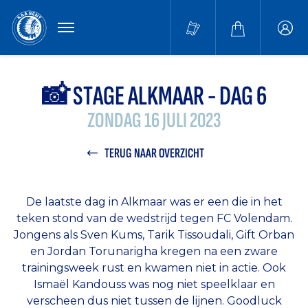
MENU
Buffa
accou
📸 STAGE ALKMAAR - DAG 6
ZONDAG 16 JULI 2023
TERUG NAAR OVERZICHT
De laatste dag in Alkmaar was er een die in het
teken stond van de wedstrijd tegen FC Volendam.
Jongens als Sven Kums, Tarik Tissoudali, Gift Orban
en Jordan Torunarigha kregen na een zware
trainingsweek rust en kwamen niet in actie. Ook
Ismaël Kandouss was nog niet speelklaar en
verscheen dus niet tussen de lijnen. Goodluck