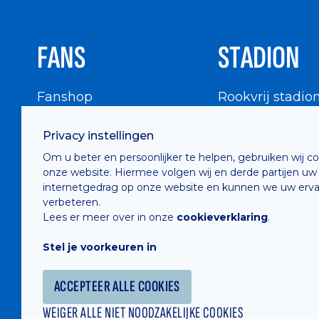
FANS
STADION
Fanshop
Rookvrij stadio
WIGWAM
Stadionbezoek
Privacy instellingen
Supportersraad
Buurtinfo
Om u beter en persoonlijker te helpen, gebruiken wij c
Buffalo Kids Club
onze website. Hiermee volgen wij en derde partijen uw
Supportersfederatie
internetgedrag op onze website en kunnen we uw erva
verbeteren.
Supportersclubs
Lees er meer over in onze
cookieverklaring
.
Supportersforum
Stel je voorkeuren in
Fotoalbums
ACCEPTEER ALLE COOKIES
WEIGER ALLE NIET NOODZAKELIJKE COOKIES