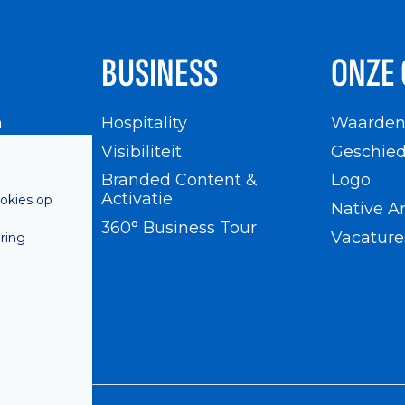
BUSINESS
ONZE 
n
Hospitality
Waarde
en
Visibiliteit
Geschied
Branded Content &
Logo
Activatie
ookies op
Native A
360° Business Tour
Vacature
ring