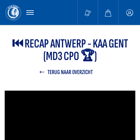
MENU
Buffa
accou
⏮️ RECAP ANTWERP - KAA GENT
(MD3 CPO 🏆)
TERUG NAAR OVERZICHT