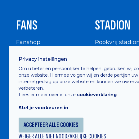
FANS
STADION
Fanshop
Rookvrij stadio
WIGWAM
Stadionbezoek
Privacy instellingen
Supportersraad
Buurtinfo
Om u beter en persoonlijker te helpen, gebruiken wij c
Buffalo Kids Club
onze website. Hiermee volgen wij en derde partijen uw
Supportersfederatie
internetgedrag op onze website en kunnen we uw erva
verbeteren.
Supportersclubs
Lees er meer over in onze
cookieverklaring
.
Supportersforum
Stel je voorkeuren in
Fotoalbums
ACCEPTEER ALLE COOKIES
WEIGER ALLE NIET NOODZAKELIJKE COOKIES