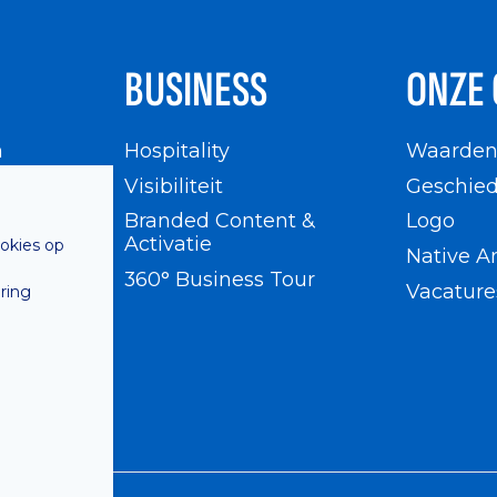
BUSINESS
ONZE 
n
Hospitality
Waarde
en
Visibiliteit
Geschied
Branded Content &
Logo
Activatie
ookies op
Native A
360° Business Tour
Vacature
ring