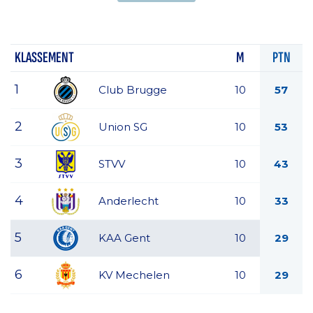
KLASSEMENT
M
PTN
1
Club Brugge
10
57
2
Union SG
10
53
3
STVV
10
43
4
Anderlecht
10
33
5
KAA Gent
10
29
6
KV Mechelen
10
29