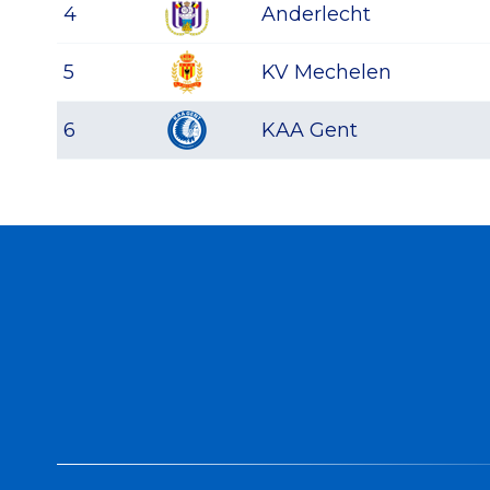
4
Anderlecht
5
KV Mechelen
6
KAA Gent