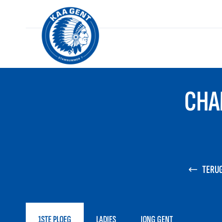
CHA
TERUG
1STE PLOEG
LADIES
JONG GENT