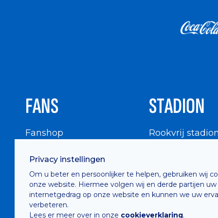
FANS
STADION
Fanshop
Rookvrij stadio
WIGWAM
Stadionbezoek
Privacy instellingen
Supportersraad
Buurtinfo
Om u beter en persoonlijker te helpen, gebruiken wij c
Buffalo Kids Club
onze website. Hiermee volgen wij en derde partijen uw
Supportersfederatie
internetgedrag op onze website en kunnen we uw erva
verbeteren.
Supportersclubs
Lees er meer over in onze
cookieverklaring
.