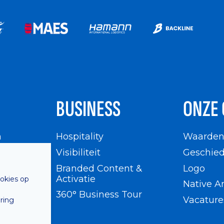
BUSINESS
ONZE 
n
Hospitality
Waarde
en
Visibiliteit
Geschied
Branded Content &
Logo
Activatie
ookies op
Native A
360° Business Tour
Vacature
ring