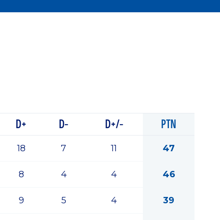
D+
D-
D+/-
PTN
18
7
11
47
8
4
4
46
9
5
4
39