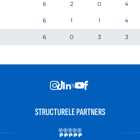
6
2
0
4
6
1
1
4
6
0
3
3
STRUCTURELE PARTNERS