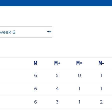
M
M+
M=
M-
6
5
0
1
6
4
1
1
6
3
1
2