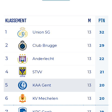
KLASSEMENT
M
PTN
1
Union SG
13
32
2
Club Brugge
13
29
3
Anderlecht
13
22
4
STVV
13
21
5
KAA Gent
13
20
6
KV Mechelen
13
20
7
KRC Genk
13
19