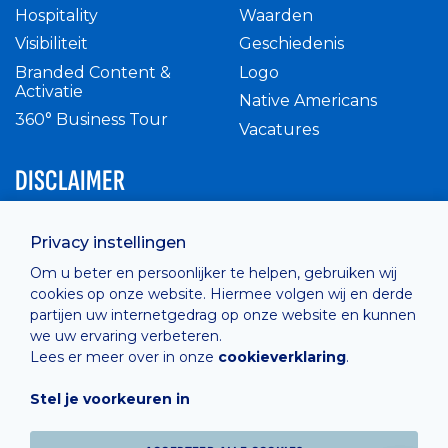
Hospitality
Waarden
Visibiliteit
Geschiedenis
Branded Content &
Logo
Activatie
Native Americans
360° Business Tour
Vacatures
DISCLAIMER
Intern reglement
Privacy instellingen
Privacy Policy
Om u beter en persoonlijker te helpen, gebruiken wij
Cashless
cookies op onze website. Hiermee volgen wij en derde
verkoopsvoorwaarden
partijen uw internetgedrag op onze website en kunnen
Cookie Policy
we uw ervaring verbeteren.
Lees er meer over in onze
cookieverklaring
.
Stel je voorkeuren in
Hosted by
Combell